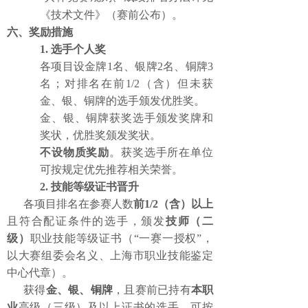
《技术文件》（赛前公布）。
六、奖励措施
1.
选手个人奖
各项目设金牌
1名、银牌2名、铜牌3
名；对排名在前1/2（含）但未获
金、银、铜牌的选手颁发优胜奖。
金、银、铜牌获奖选手颁发奖牌和
奖状，优胜奖颁发奖状。
不设物质奖励
。获奖选手所在单位
可按规定优先推荐相关荣誉。
2.
技能等级证书晋升
各项目排名在参赛人数
前
1/2（含）以上
且符合配证条件的选手，颁发
技师（二
级）
职业技能等级证书（
“一赛一授权”，
以大赛组委会名义、上海市职业技能鉴定
中心代章）。
获得
金、银、铜牌
，且赛前已持有
本职
业
高级（三级）及以上证书的选手，可按