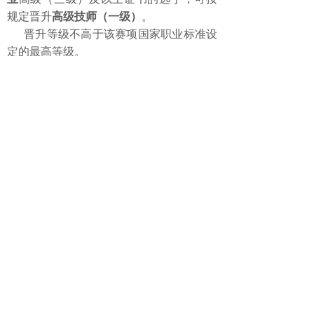
规定晋升
高级技师（一级）
。
晋升等级不高于该赛项国家职业标准设
定的最高等级。
七、其他事项
1.
选手须严格遵守赛区安全、卫生
及防疫等规定，具体以赛务文件为
准。
2.
区人社部门负责审核选手资格，
请选手如实提供证明材料。
3.
比赛期间交通、食宿等费用由选
手派出单位或选手自理。
八、咨询与联系
政策咨询
：
上海
医药行业协会
卜老师
13817565643 潘老师
13761847978
欢迎符合条件的技术骨干、高技能人才踊
跃报名！