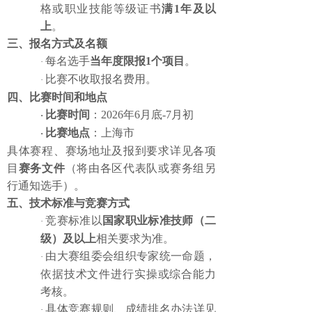
格或职业技能等级证书
满
1年及以
上
。
三、报名方式及名额
每名选手
当年度限报
1个项目
。
·
比赛不收取报名费用。
·
四、比赛时间和地点
比赛时间
：
2026年
6月底-7
月
初
·
比赛地点
：上海市
·
具体赛程、赛场地址及报到要求详见各项
目
赛务文件
（将由各区代表队或赛务组另
行通知选手）。
五、技术标准与竞赛方式
竞赛标准以
国家职业标准技师（二
·
级）及以上
相关要求为准。
由大赛组委会组织专家统一命题，
·
依据技术文件进行实操或综合能力
考核。
具体竞赛规则、成绩排名办法详见
·