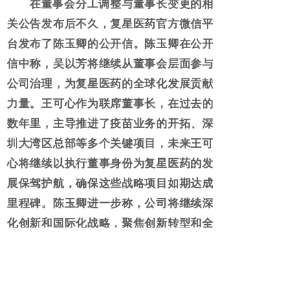
在董事会分工调整与董事长变更的相
关公告发布后不久，复星医药官方微信平
台发布了陈玉卿的公开信。陈玉卿在公开
信中称，吴以芳将继续从董事会层面参与
公司治理，为复星医药的全球化发展贡献
力量。王可心作为联席董事长，在过去的
数年里，主导推进了疫苗业务的开拓、深
圳大湾区总部等多个关键项目，未来王可
心将继续以执行董事身份为复星医药的发
展保驾护航，确保这些战略项目如期达成
里程碑。陈玉卿进一步称，公司将继续深
化创新和国际化战略，聚焦创新转型和全
球布局，加快创新药和高值器械领域的全
球化发展。
同日，
复星医药
发布
2025年一季度业
绩报告。根据公告，复星医药实现营业收