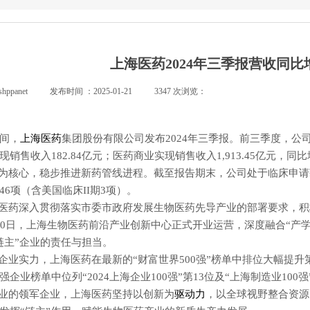
上海医药2024年三季报营收同比
shppanet
|
发布时间 ：
2025-01-21
|
3347
次浏览：
|
晚间，
上海医药
集团股份有限公司发布2024年三季报。前三季度，公
销售收入182.84亿元；医药商业实现销售收入1,913.45亿元，同比增
为核心，稳步推进新药管线进程。截至报告期末，公司处于临床申请
6项（含美国临床II期3项）。
医药深入贯彻落实市委市政府发展生物医药先导产业的部署要求，积
10日，上海生物医药前沿产业创新中心正式开业运营，深度融合“产
链主”企业的责任与担当。
企业实力，上海医药在最新的“财富世界500强”榜单中排位大幅提升第4
企业榜单中位列“2024上海企业100强”第13位及“上海制造业100
业的领军企业，上海医药坚持以创新为
驱动力
，以全球视野整合资源